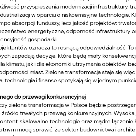
żliwość przyspieszenia modernizacji infrastruktury, tr
dustrializacji w oparciu o niskoemisyjne technologie. 
mpo absorpcji funduszy, lecz jakość projektów: trwało
eczeństwo energetyczne, odporność infrastruktury o
encyjność gospodarki.
rojektantów oznacza to rosnącą odpowiedzialność. To 
wych zapadają decyzje, które będą miały konsekwencj
a klimatu, jak i dla ekonomiki utrzymania obiektów, b
dporności miast. Zielona transformacja staje się więc 
ra, technologia i finanse spotykają się w jednym punkc
jnego do przewagi konkurencyjnej
, czy zielona transformacja w Polsce będzie postrzegan
ko źródło trwałych przewag konkurencyjnych. Wysoka 
content, skalowalne technologie oraz mądre łączenie k
tnym mogą sprawić, że sektor budownictwa i architek