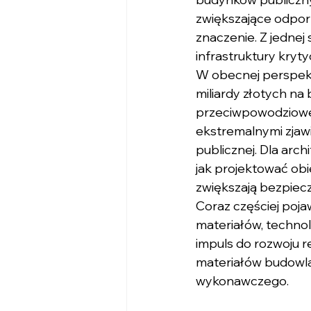
zwiększające odporn
znaczenie. Z jednej 
infrastruktury kryt
W obecnej perspekty
miliardy złotych na
przeciwpowodziowe, 
ekstremalnymi zjaw
publicznej. Dla arc
jak projektować obie
zwiększają bezpiec
Coraz częściej poja
materiałów, technol
impuls do rozwoju r
materiałów budowla
wykonawczego.