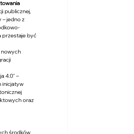
ktowania
 publicznej, 
 – jedno z 
rodkowo-
a przestaje być 
, nowych 
acji 
 4.0” – 
inicjatyw 
tonicznej 
ektowych oraz 
ych środków 