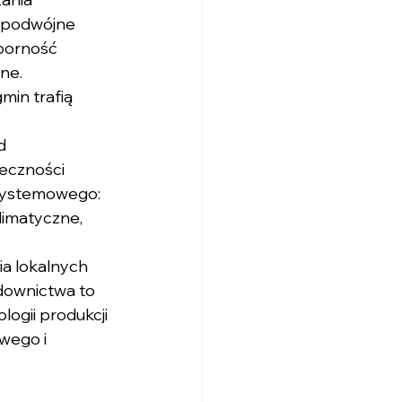
ś podwójne 
dporność 
ne.
min trafią 
d 
eczności 
 systemowego: 
limatyczne, 
ia lokalnych 
udownictwa to 
ogii produkcji 
wego i 