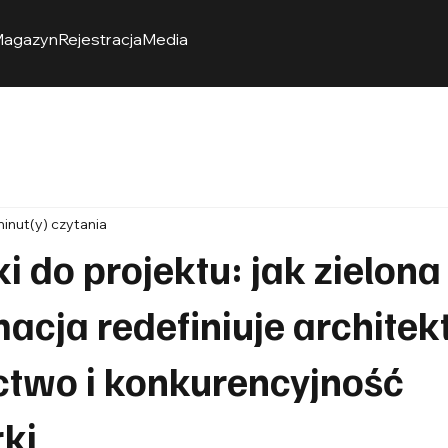
agazyn
Rejestracja
Media
minut(y) czytania
ki do projektu: jak zielona
acja redefiniuje architek
two i konkurencyjność
ki