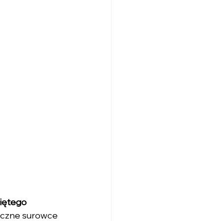
niętego
iczne surowce 