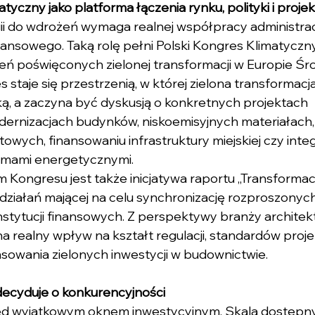
tyczny jako platforma łączenia rynku, polityki i proje
gii do wdrożeń wymaga realnej współpracy administracji
inansowego. Taką rolę pełni Polski Kongres Klimatyczny
ń poświęconych zielonej transformacji w Europie Ś
 staje się przestrzenią, w której zielona transformacj
ką, a zaczyna być dyskusją o konkretnych projektach 
dernizacjach budynków, niskoemisyjnych materiałach
wych, finansowaniu infrastruktury miejskiej czy integr
temami energetycznymi.
ngresu jest także inicjatywa raportu „Transformacja
działań mającej na celu synchronizację rozproszonych 
instytucji finansowych. Z perspektywy branży architek
a realny wpływ na kształt regulacji, standardów proj
owania zielonych inwestycji w budownictwie.
decyduje o konkurencyjności
rzed wyjątkowym oknem inwestycyjnym. Skala dostępn