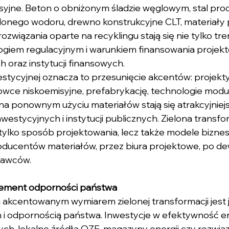
isyjne. Beton o obniżonym śladzie węglowym, stal pr
lonego wodoru, drewno konstrukcyjne CLT, materiały
związania oparte na recyklingu stają się nie tylko tre
ogiem regulacyjnym i warunkiem finansowania projekt
 oraz instytucji finansowych.
stycyjnej oznacza to przesunięcie akcentów: projekty
owce niskoemisyjne, prefabrykację, technologie modu
na ponownym użyciu materiałów stają się atrakcyjniejs
westycyjnych i instytucji publicznych. Zielona transfo
e tylko sposób projektowania, lecz także modele bizn
oducentów materiałów, przez biura projektowe, po de
nawców.
element odporności państwa
j akcentowanym wymiarem zielonej transformacji jest j
i odpornością państwa. Inwestycje w efektywność e
h, lokalne źródła OZE, magazyny energii czy rozwiąz