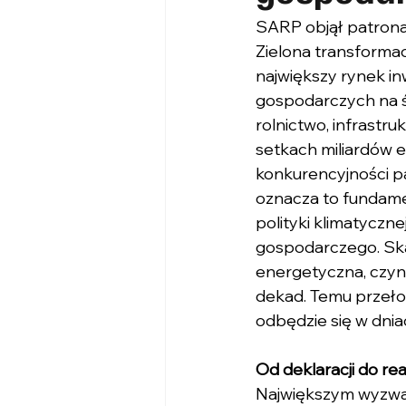
SARP objął patron
Zielona transformac
największy rynek i
gospodarczych na ś
rolnictwo, infrastru
setkach miliardów e
konkurencyjności pa
oznacza to fundame
polityki klimatyczn
gospodarczego. Skal
energetyczna, czyn
dekad. Temu przeł
odbędzie się w dnia
Od deklaracji do rea
Największym wyzwani