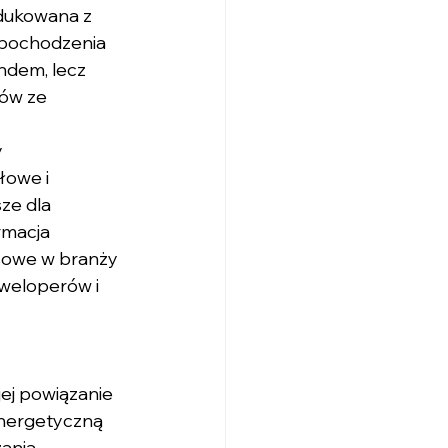
odukowana z 
 pochodzenia 
ndem, lecz 
ów ze 
 
łowe i 
ze dla 
rmacja 
esowe w branży 
weloperów i 
ej powiązanie 
nergetyczną 
ania 