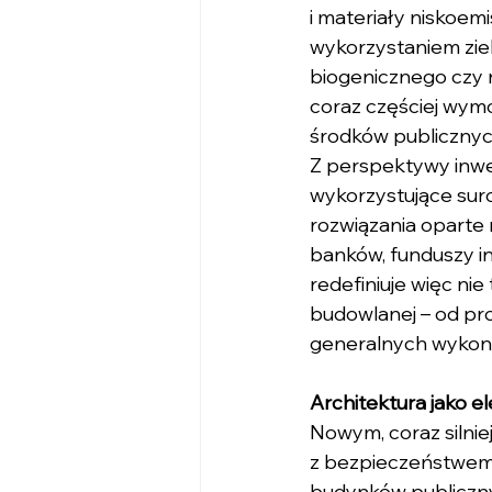
i materiały niskoem
wykorzystaniem zie
biogenicznego czy ro
coraz częściej wym
środków publicznych
Z perspektywy inwe
wykorzystujące sur
rozwiązania oparte 
banków, funduszy in
redefiniuje więc ni
budowlanej – od pr
generalnych wyko
Architektura jako 
Nowym, coraz silnie
z bezpieczeństwem 
budynków publicznyc