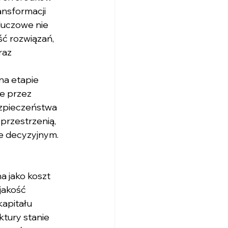
ansformacji 
Kluczowe nie 
ść rozwiązań, 
raz 
na etapie 
e przez 
ezpieczeństwa 
przestrzenią, 
ie decyzyjnym.
a jako koszt 
jakość 
apitału 
tury stanie 