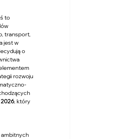
ś to 
dów 
 transport, 
a jest w 
decydują o 
wnictwa 
 elementem 
tegii rozwoju 
imatyczno-
dchodzących 
y 2026
, który 
e ambitnych 