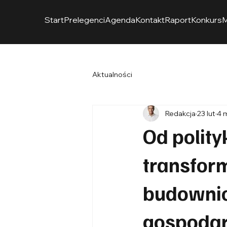
Start
Prelegenci
Agenda
Kontakt
Raport
Konkurs
M
Aktualności
Redakcja
23 lut
4 
Od polity
transform
budownic
gospodar