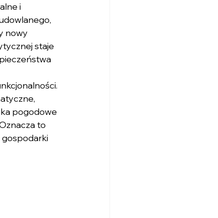
lne i 
budowlanego, 
dy nowy 
tycznej staje 
zpieczeństwa 
nkcjonalności. 
atyczne, 
iska pogodowe 
 Oznacza to 
, gospodarki 