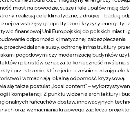
ość miast na powodzie, susze i fale upałów mają dzi
strony realizują cele klimatyczne, z drugiej – budują o
ycznej na wstrząsy geopolityczne i kryzysy energetycz
wie finansowej Unii Europejskiej do polskich miast i g
 budowanie odporności klimatycznej: zabezpieczenia 
przeciwdziałanie suszy, ochronę infrastruktury prze
iskami pogodowymi czy modernizację budynków użyt
hitektów i planistów oznacza to konieczność myślenia
kty i przestrzenie, które jednocześnie realizują cele k
zeństwo i wzmacniają lokalną odporność kryzysową.
wia się także postulat „local content” – wykorzystywan
ogii i kompetencji. Z punktu widzenia architektury i b
egionalnych łańcuchów dostaw, innowacyjnych technol
nych oraz wzmacniania krajowego zaplecza projekto