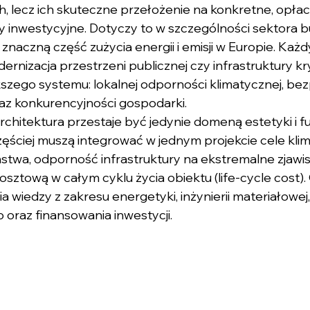
, lecz ich skuteczne przełożenie na konkretne, opłaca
y inwestycyjne. Dotyczy to w szczególności sektora 
znaczną część zużycia energii i emisji w Europie. Każ
rnizacja przestrzeni publicznej czy infrastruktury kry
szego systemu: lokalnej odporności klimatycznej, be
z konkurencyjności gospodarki.
chitektura przestaje być jedynie domeną estetyki i fu
zęściej muszą integrować w jednym projekcie cele klim
twa, odporność infrastruktury na ekstremalne zjaw
sztową w całym cyklu życia obiektu (life-cycle cost).
a wiedzy z zakresu energetyki, inżynierii materiałowej
oraz finansowania inwestycji.