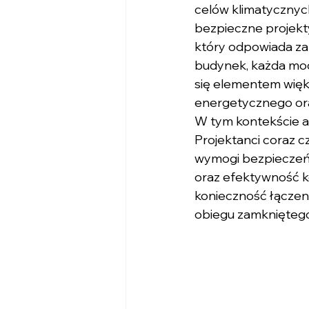
celów klimatycznych
bezpieczne projekt
który odpowiada za 
budynek, każda mode
się elementem więk
energetycznego ora
W tym kontekście ar
Projektanci coraz c
wymogi bezpieczeńs
oraz efektywność ko
konieczność łączeni
obiegu zamkniętego 