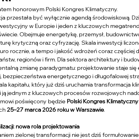
atem honorowym Polski Kongres Klimatyczny.
ja przestała być wyłącznie agendą środowiskową. Dzi
nwestycyjny w Europie i jeden z kluczowych megatren
wiecie. Obejmuje energetykę, przemysł, budownictwo,
kturę krytyczną oraz cyfryzację. Skala inwestycji liczon
uro rocznie, a tempo i jakość wdrożeń coraz częściej 
ństw, regionów i firm. Dla sektora architektury i budo
ntalną zmianę paradygmatu: projektowanie staje się
ej, bezpieczeństwa energetycznego i długofalowej stra
a kapitału, który już dziś uruchamia transformacja kl
i ją jednym z kluczowych procesów rozwojowych na
omowi poświęcony będzie 
Polski Kongres Klimatyczn
ch 
25–27 marca 2026 roku w Warszawie
.
lizacji: nowa rola projektowania
em zielonej transformacji nie jest dziś formułowani