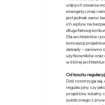
unijnych stwarza mo
energetycznej i rein
jest jednak samo te
ich wpływ na bezpi
długofalową konkur
Dla architektów i p
koncepcji projekto
dekady – zarówno dl
użytkowników oraz o
w której architektu
Od kosztu regulacy
Dziś rozstrzyga się
regulacyjny, czy ja
projektów, lokalny 
publicznego z prywa