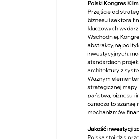
Polski Kongres Klima
Przejście od strate
biznesu i sektora f
kluczowych wydarze
Wschodniej. Kongres
abstrakcyjną polity
inwestycyjnych: mo
standardach projekto
architektury z sys
Ważnym elementem Ko
strategicznej mapy 
państwa, biznesu i 
oznacza to szansę n
mechanizmów finans
Jakość inwestycji z
Polska stoi dziś p