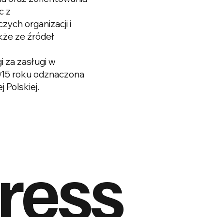
c z
ych organizacji i
kże ze źródeł
 za zasługi w
2015 roku odznaczona
Polskiej.
ress