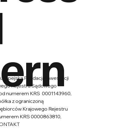
d
hern
uropejska Fundacja Inwestycji
jowego Rejestru Sądowego
 pod numerem KRS 0001143960,
łka z ograniczoną
dsiębiorców Krajowego Rejestru
 numerem KRS 0000863810,
 KONTAKT