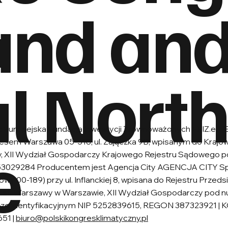
and an
l Nort
 Europejska Fundacja Inwestycji Zrównoważonych EFIZ.eu. E
e
dresem Warszawa 05-518, ul. Zajączka 9B, wpisanym do Kra
wy, XII Wydział Gospodarczy Krajowego Rejestru Sądowego
3029284 Producentem jest Agencja City AGENCJA CITY Spó
wy 00-189) przy ul. Inflanckiej 8, wpisana do Rejestru Prze
.st. Warszawy w Warszawie, XII Wydział Gospodarczy pod
merze identyfikacyjnym NIP 5252839615, REGON 387323921 |
651 |
biuro@polskikongresklimatyczny.pl