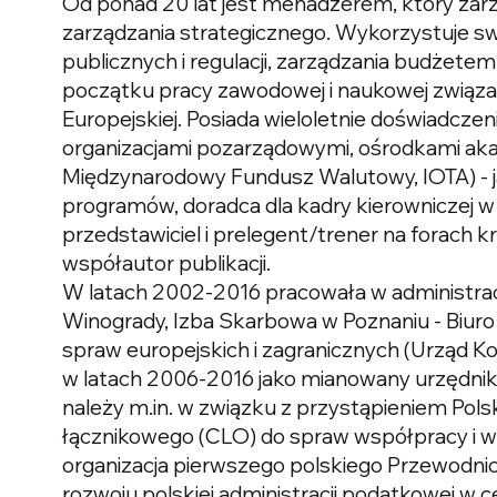
Od ponad 20 lat jest menadżerem, który zarz
zarządzania strategicznego. Wykorzystuje swo
publicznych i regulacji, zarządzania budżete
początku pracy zawodowej i naukowej związan
Europejskiej. Posiada wieloletnie doświadcz
organizacjami pozarządowymi, ośrodkami aka
Międzynarodowy Fundusz Walutowy, IOTA) - j
programów, doradca dla kadry kierowniczej w o
przedstawiciel i prelegent/trener na forach 
współautor publikacji.
W latach 2002-2016 pracowała w administrac
Winogrady, Izba Skarbowa w Poznaniu - Biuro
spraw europejskich i zagranicznych (Urząd Ko
w latach 2006-2016 jako mianowany urzędnik 
należy m.in. w związku z przystąpieniem Polsk
łącznikowego (CLO) do spraw współpracy i wy
organizacja pierwszego polskiego Przewodnictw
rozwoju polskiej administracji podatkowej w c