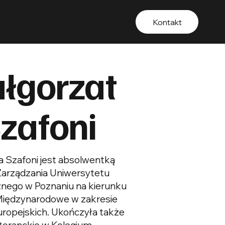
Kontakt
łgorzat
Szafoni
 Szafoni jest absolwentką
Zarządzania Uniwersytetu
nego w Poznaniu na kierunku
Międzynarodowe w zakresie
ropejskich. Ukończyła także
toranckie w Kolegium