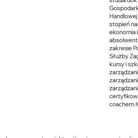
Gospodark
Handlowej 
stopień na
ekonomia i
absolwent
zakresie P
Służby Zag
kursy i szk
zarządzani
zarządzani
zarządzani
certyfiko
coachem I