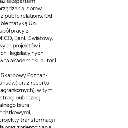
oraz ekspertem
arządzania, spraw
 public relations. Od
oblematyką Unii
współpracy z
OECD, Bank Światowy,
wych projektów i
 i legislacyjnych,
wca akademicki, autor i
ąd Skarbowy Poznań-
ansów) oraz resortu
Zagranicznych), w tym
racji publicznej
alnego biura
podatkowymi,
rojekty transformacji i
ia oraz zorientowania