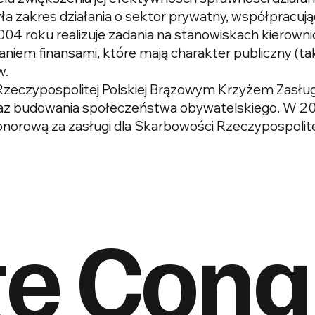
a zakres działania o sektor prywatny, współpracują
04 roku realizuje zadania na stanowiskach kierownicz
niem finansami, które mają charakter publiczny (ta
w.
eczypospolitej Polskiej Brązowym Krzyżem Zasługi
ej oraz budowania społeczeństwa obywatelskiego. W 
orową za zasługi dla Skarbowości Rzeczypospolitej 
te Cong