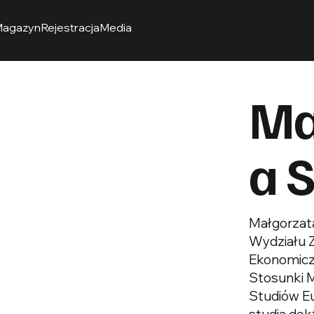
agazyn
Rejestracja
Media
Ma
a 
Małgorzata
Wydziału 
Ekonomicz
Stosunki 
Studiów Eu
studia dok