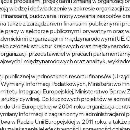
ądza procesami, projektami i zmianą w organizacji 
ją wiedzę i doświadczenie w zakresie organizacji i z
m i finansami, budowania i motywowania zespołów oraz
a także z zarządzaniem finansami publicznymi i pr
enie pracy w sektorze publicznym i prywatnym oraz 
demickimi i organizacjami międzynarodowymi (UE, 
ako członek struktur krajowych oraz międzynarodo
rganizacji, przedstawiciel w pracach parlamentarnych
krajowych i międzynarodowych oraz analityk, wykłado
ji publicznej w jednostkach resortu finansów (Urz
 Wymiany Informacji Podatkowych, Ministerstwo Fin
mitetu Integracji Europejskiej, Ministerstwo Spraw 
służby cywilnej. Do kluczowych projektów w administ
i do Unii Europejskiej w 2004 roku organizacja centr
miany informacji z zagranicznymi administracjami 
a w Radzie Unii Europejskiej w 2011 roku, a także p
elu zwiększenia jej efektywności i sprawności działan