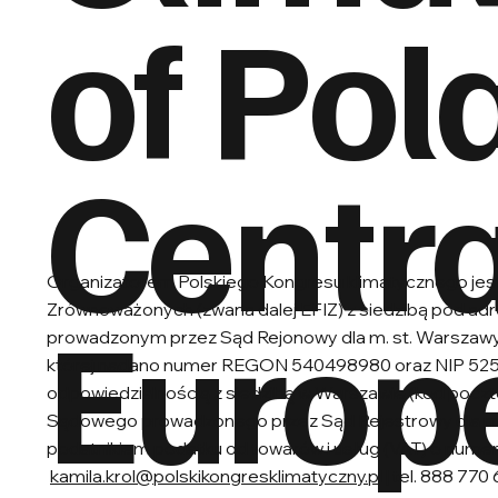
of Pol
Centra
Organizatorem Polskiego Kongresu klimatycznego jest
Europ
Zrównoważonych (zwana dalej EFIZ) z siedzibą pod a
prowadzonym przez Sąd Rejonowy dla m. st. Warsza
której nadano numer REGON 540498980 oraz NIP 525
odpowiedzialnością z siedzibą w Warszawie (kod poczto
Sądowego prowadzonego przez Sąd Rejestrowy dla m
podatnikiem podatku od towarów i usług (VAT) o nu
kamila.krol@polskikongresklimatyczny.pl
| tel. 888 770 