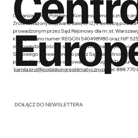
Centra
Organizatorem Polskiego Kongresu klimatycznego jest
Europ
Zrównoważonych (zwana dalej EFIZ) z siedzibą pod a
prowadzonym przez Sąd Rejonowy dla m. st. Warsza
której nadano numer REGON 540498980 oraz NIP 525
odpowiedzialnością z siedzibą w Warszawie (kod poczto
Sądowego prowadzonego przez Sąd Rejestrowy dla m
podatnikiem podatku od towarów i usług (VAT) o nu
kamila.krol@polskikongresklimatyczny.pl
| tel. 888 770 
DOŁĄCZ DO NEWSLETTERA
E-mail
*