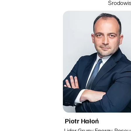
Środowi
Piotr Hałoń
Lider Grupy Energy, Resou