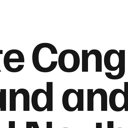
te Cong
and an