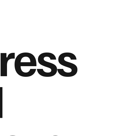
ress
d