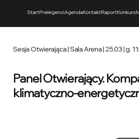
Start
Prelegenci
Agenda
Kontakt
Raport
Konkurs
M
Sesja Otwierająca | Sala Arena | 25.03 | g. 1
Panel Otwierający. Kompa
klimatyczno-energetyczna