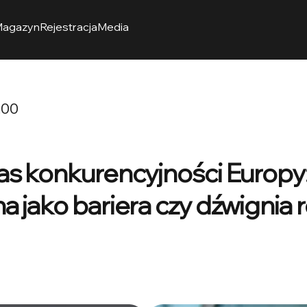
agazyn
Rejestracja
Media
1:00
s konkurencyjności Europy:
 jako bariera czy dźwignia 