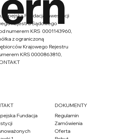
hern
uropejska Fundacja Inwestycji
jowego Rejestru Sądowego
 pod numerem KRS 0001143960,
łka z ograniczoną
dsiębiorców Krajowego Rejestru
 numerem KRS 0000863810,
 KONTAKT
TAKT
DOKUMENTY
pejska Fundacja
Regulamin
stycji
Zamówienia
wnoważonych
Oferta
tawki 1
Pobyt