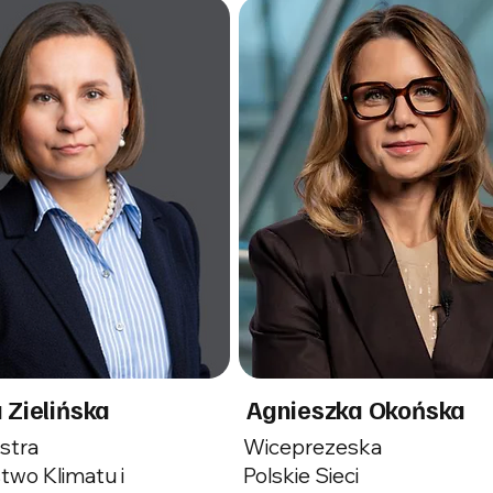
 Zielińska
Agnieszka Okońska
istra
Wiceprezeska
two Klimatu i
Polskie Sieci