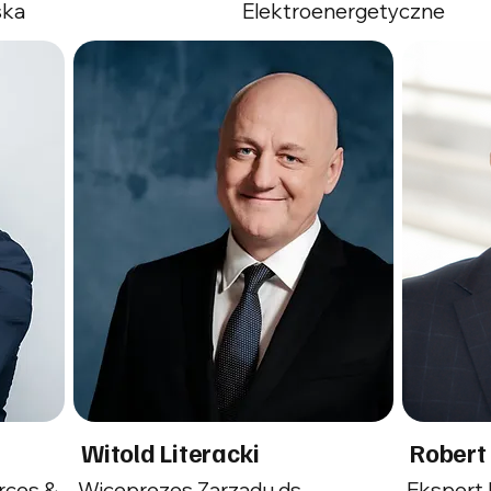
ska
Elektroenergetyczne
Witold Literacki
Robert
rces &
Wiceprezes Zarządu ds.
Ekspert 