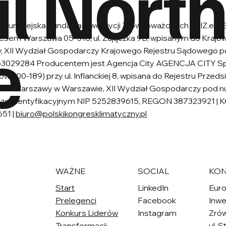
l Nort
 Europejska Fundacja Inwestycji Zrównoważonych EFIZ.eu. E
e
dresem Warszawa 05-518, ul. Zajączka 9B, wpisanym do Kra
wy, XII Wydział Gospodarczy Krajowego Rejestru Sądowego
3029284 Producentem jest Agencja City AGENCJA CITY Spó
wy 00-189) przy ul. Inflanckiej 8, wpisana do Rejestru Prze
.st. Warszawy w Warszawie, XII Wydział Gospodarczy pod
merze identyfikacyjnym NIP 5252839615, REGON 387323921 |
651 |
biuro@polskikongresklimatyczny.pl
WAŻNE
SOCIAL
KON
Start
LinkedIn
Euro
Prelegenci
Facebook
Inwe
Konkurs Liderów
Instagram
Zró
Transformacji
ul. S