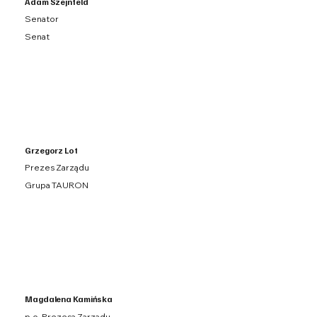
Adam Szejnfeld
Senator
Senat
Grzegorz Lot
Prezes Zarządu
Grupa TAURON
Magdalena Kamińska
p.o. Prezesa Zarządu