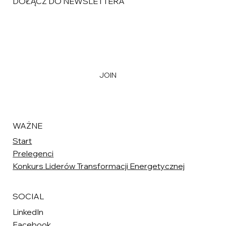
DOŁĄCZ DO NEWSLETTERA
E-mail
*
Yes, I'm joining the mailing list
*
JOIN
WAŻNE
Start
Prelegenci
Konkurs Liderów Transformacji Energetycznej
SOCIAL
LinkedIn
Facebook