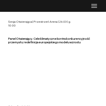
Sesja Otwierająca | Przestrzeń Arena | 26.03 | g.
10:00
Panel Otwierający. Cele klimatyczne kontra konkurencyjność
przemysłu: redefinicja europejskiego modelu wzrostu