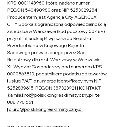
KRS 0001143960, której nadano numer
REGON 540498980 oraz NIP 5253029284
Producentem jest Agencja City AGENCJA
CITY Spółka z ograniczoną odpowiedzialnością
z siedzibą w Warszawie (kod pocztowy 00-189)
przy ul. Inflanckiej 8, wpisana do Rejestru
Przedsiębiorców Krajowego Rejestru
Sądowego prowadzonego przez Sąd
Rejestrowy dla m.st. Warszawy w Warszawie,
XII Wydział Gospodarczy pod numerem KRS
0000863810, podatnikiem podatku od towarów
i usług (VAT) o numerze identyfikacyjnym NIP
5252839615, REGON 387323921 | KONTAKT
kamila.krol@polskikongresklimatyczny.pl
| tel.
888 770 651
|
biuro@polskikongresklimatyczny.pl