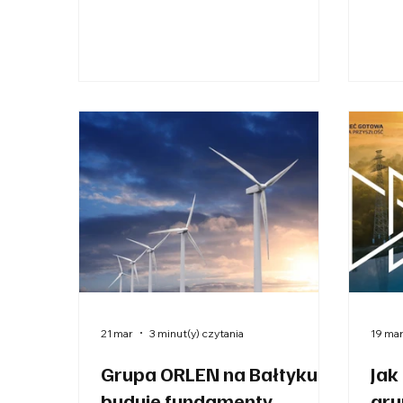
krajowej transformacji
środ
energetycznej, jednocześnie
z kl
inicjując szeroko zakrojone
gosp
inwestycje, które tworzą istotną
jej 
szansę dla rozwoju local content
koni
oraz wzmacniania krajowego
myśl
łańcucha dostaw. Rok 2025 w
Kami
Grupie TAURON został oceniony
Such
jako rekordowy i bardzo dobry pod
dwie
względem wyników operacyjnych
pers
oraz skali realizowanych projektów
syst
inwestycyjnych, co znajduje
rynk
odzwierciedlenie zarówno w dynami
defi
Klim
21 mar
3 minut(y) czytania
19 ma
Grupa ORLEN na Bałtyku
Jak
buduje fundamenty
gru