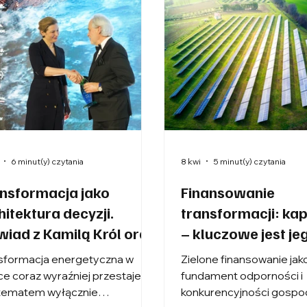
6 minut(y) czytania
8 kwi
5 minut(y) czytania
nsformacja jako
Finansowanie
hitektura decyzji.
transformacji: kapi
iad z Kamilą Król oraz
– kluczowe jest je
arzyną Suchcicką
uruchomienie
sformacja energetyczna w
Zielone finansowanie jak
ce coraz wyraźniej przestaje
fundament odporności i
tematem wyłącznie
konkurencyjności gospo