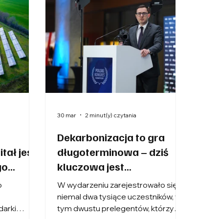
30 mar
2 minut(y) czytania
Dekarbonizacja to gra
tał jest
długoterminowa – dziś
go
kluczowa jest
konkurencyjność
o
W wydarzeniu zarejestrowało się
niemal dwa tysiące uczestników, w
darki
tym dwustu prelegentów, którzy