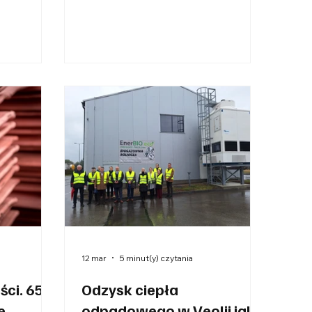
czna nie
występowali w dwudziestu
na jako
panelach dyskusyjnych i
w odporność
warsztatach. Polski Kongres
darki. W
Klimatyczny potwierdził swoją
ości cen
pozycję jako najważniejsza
ycznych
platforma dialogu między
ardziej
administracją publiczną, biznesem i
tycznych,
sektorem finansowym w obszarze
 i
transformacji energetycznej i
sposób
gospodarczej. Tegoroczna edycja
wyraźnie pokazała zmianę
jednym z
akcentów w debacie – od priorytetu
rzewag
celów klimatycznych w kierunku
szer
12 mar
5 minut(y) czytania
ści. 65
Odzysk ciepła
e
odpadowego w Veolii jako