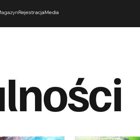
agazyn
Rejestracja
Media
lności