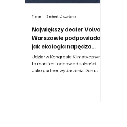
Elek
11 mar
3 minut(y) czytania
Największy dealer Volvo w
Warszawie podpowiada,
jak ekologia napędza
sukces flotowy
Udział w Kongresie Klimatycznym
to manifest odpowiedzialności.
Jako partner wydarzenia Dom
Volvo pokazuje, w jaki sposób flota
EV łączy ekologię z biznesową
efektywnością – redukując emisje
oraz koszty przy pełnym wsparciu
operacyjnym. „Wielu menedżerów
podchodziło do tematu ze
sceptycyzmem: 'EV nie dla nas,
zasięg jest zbyt mały'. Szukali