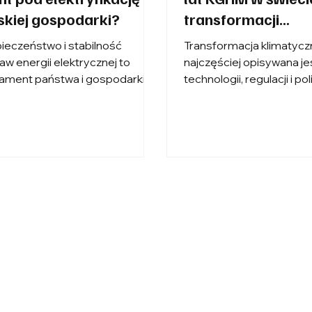
skiej gospodarki?
transformacji
energetycznej
ieczeństwo i stabilność
Transformacja klimatyc
aw energii elektrycznej to
najczęściej opisywana je
ament państwa i gospodarki.
technologii, regulacji i pol
ich zapewnieniem 24 godziny
energetycznej, lecz prz
obę czuwa operator systemu
wszystkim to projekt
syłowego, czyli Polskie Sieci
infrastrukturalny. Opiera 
troenergetyczne (PSE). W
nowych sieciach energe
nkach niestabilności
elektromobilności i cyfr
litycznej, militarnych i
gospodarce oraz wyma
rnetycznych zagrożeń i
ogromnych ilości surow
eczności kontynuacji
Jednym z najważniejszyc
sformacji energetycznej, rola
jest miedź, metal który o
atora staje się kluczowa. O
lat towarzyszy rozwojowi c
 jak zapewnić bezpieczne i
a dziś staje się jednym z
awodne funkcjonowanie
fundamentów gospodar
jowego Systemu
niskoemisyjnej. Znajduje 