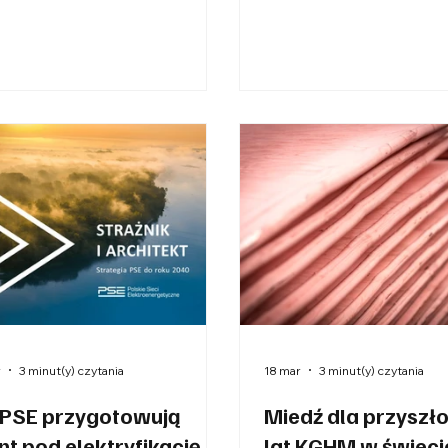
owiskowym, a staje się jednym
Transformacja energety
uczowych zagadnień
może być dziś postrzega
odarczych i strategicznych. O
koszt – jest inwestycją 
znaczeniu, wyzwaniach oraz
i konkurencyjność gospo
eczności zmiany sposobu
świecie rosnącej zmienn
enia o inwestycjach mówią
energii, napięć geopolit
la Król oraz Katarzyna
oraz coraz częstszych i b
cicka. Ich wypowiedzi pokazują
dotkliwych zjawisk klima
 komplementarne
zdolność do wytwarzania
pektywy – organizacyjną i
zarządzania energią w 
emową oraz analityczną i
stabilny, przewidywalny i
ową. Jak podkreśla Kamila Król,
niskoemisyjny staje się 
niując ideę Polskiego Kongresu
kluczowych czynników p
r
3 minut(y) czytania
18 mar
3 minut(y) czytania
 PSE przygotowują
Miedź dla przyszło
nt pod elektryfikację
lat KGHM w świeci