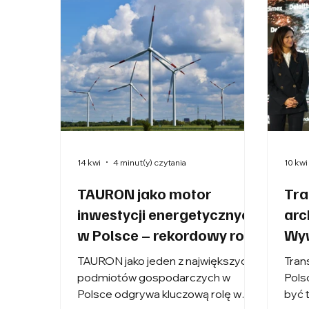
14 kwi
4 minut(y) czytania
10 kwi
TAURON jako motor
Tra
inwestycji energetycznych
arc
w Polsce – rekordowy rok i
Wyw
szansa dla local content
Kat
TAURON jako jeden z największych
Tran
podmiotów gospodarczych w
Pols
Polsce odgrywa kluczową rolę w
być 