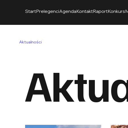
Start
Prelegenci
Agenda
Kontakt
Raport
Konkurs
M
Aktualności
Aktua