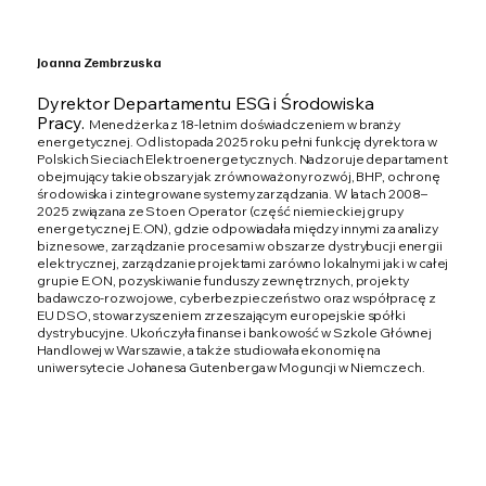
Joanna Zembrzuska
Dyrektor Departamentu ESG i Środowiska
Pracy.
Menedżerka z 18-letnim doświadczeniem w branży
energetycznej. Od listopada 2025 roku pełni funkcję dyrektora w
Polskich Sieciach Elektroenergetycznych. Nadzoruje departament
obejmujący takie obszary jak zrównoważony rozwój, BHP, ochronę
środowiska i zintegrowane systemy zarządzania. W latach 2008–
2025 związana ze Stoen Operator (część niemieckiej grupy
energetycznej E.ON), gdzie odpowiadała między innymi za analizy
biznesowe, zarządzanie procesami w obszarze dystrybucji energii
elektrycznej, zarządzanie projektami zarówno lokalnymi jak i w całej
grupie E.ON, pozyskiwanie funduszy zewnętrznych, projekty
badawczo-rozwojowe, cyberbezpieczeństwo oraz współpracę z
EU DSO, stowarzyszeniem zrzeszającym europejskie spółki
dystrybucyjne. Ukończyła finanse i bankowość w Szkole Głównej
Handlowej w Warszawie, a także studiowała ekonomię na
uniwersytecie Johanesa Gutenberga w Moguncji w Niemczech.