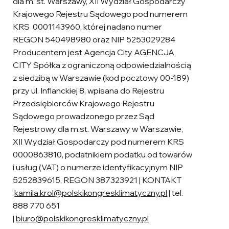
dla m. st. Warszawy, XII Wydział Gospodarczy
Krajowego Rejestru Sądowego pod numerem
KRS 0001143960, której nadano numer
REGON 540498980 oraz NIP 5253029284
Producentem jest Agencja City AGENCJA
CITY Spółka z ograniczoną odpowiedzialnością
z siedzibą w Warszawie (kod pocztowy 00-189)
przy ul. Inflanckiej 8, wpisana do Rejestru
Przedsiębiorców Krajowego Rejestru
Sądowego prowadzonego przez Sąd
Rejestrowy dla m.st. Warszawy w Warszawie,
XII Wydział Gospodarczy pod numerem KRS
0000863810, podatnikiem podatku od towarów
i usług (VAT) o numerze identyfikacyjnym NIP
5252839615, REGON 387323921 | KONTAKT
kamila.krol@polskikongresklimatyczny.pl
| tel.
888 770 651
|
biuro@polskikongresklimatyczny.pl