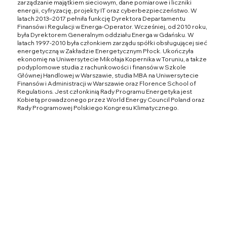
zarządzanie majątkiem sieciowym, dane pomiarowe i liczniki
energii, cyfryzację, projekty IT oraz cyberbezpieczeństwo. W
latach 2013–2017 pełniła funkcję Dyrektora Departamentu
Finansów i Regulacji w Energa-Operator. Wcześniej, od 2010 roku,
była Dyrektorem Generalnym oddziału Energa w Gdańsku. W
latach 1997-2010 była członkiem zarządu spółki obsługującej sieć
energetyczną w Zakładzie Energetycznym Płock. Ukończyła
ekonomię na Uniwersytecie Mikołaja Kopernika w Toruniu, a także
podyplomowe studia z rachunkowości i finansów w Szkole
Głównej Handlowej w Warszawie, studia MBA na Uniwersytecie
Finansów i Administracji w Warszawie oraz Florence School of
Regulations. Jest członkinią Rady Programu Energetyka jest
Kobietą prowadzonego przez World Energy Council Poland oraz
Rady Programowej Polskiego Kongresu Klimatycznego.