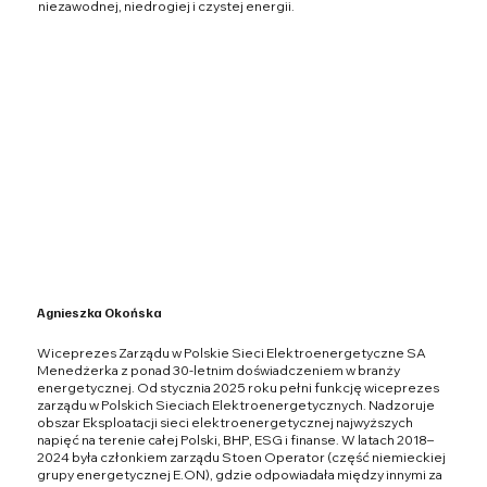
niezawodnej, niedrogiej i czystej energii.
Agnieszka Okońska
Wiceprezes Zarządu w Polskie Sieci Elektroenergetyczne SA
Menedżerka z ponad 30-letnim doświadczeniem w branży
energetycznej. Od stycznia 2025 roku pełni funkcję wiceprezes
zarządu w Polskich Sieciach Elektroenergetycznych. Nadzoruje
obszar Eksploatacji sieci elektroenergetycznej najwyższych
napięć na terenie całej Polski, BHP, ESG i finanse. W latach 2018–
2024 była członkiem zarządu Stoen Operator (część niemieckiej
grupy energetycznej E.ON), gdzie odpowiadała między innymi za