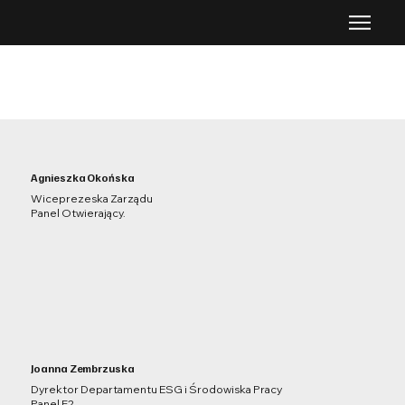
Agnieszka Okońska
Wiceprezeska Zarządu
Panel Otwierający.
Joanna Zembrzuska
Dyrektor Departamentu ESG i Środowiska Pracy
Panel F2.