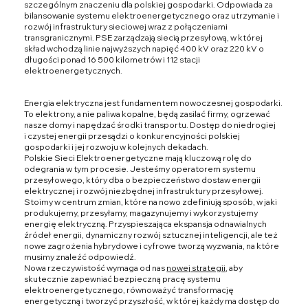
szczególnym znaczeniu dla polskiej gospodarki. Odpowiada za
bilansowanie systemu elektroenergetycznego oraz utrzymanie i
rozwój infrastruktury sieciowej wraz z połączeniami
transgranicznymi. PSE zarządzają siecią przesyłową, w której
skład wchodzą linie najwyższych napięć 400 kV oraz 220 kV o
długości ponad 16 500 kilometrów i 112 stacji
elektroenergetycznych.
Energia elektryczna jest fundamentem nowoczesnej gospodarki.
To elektrony, a nie paliwa kopalne, będą zasilać firmy, ogrzewać
nasze domy i napędzać środki transportu. Dostęp do niedrogiej
i czystej energii przesądzi o konkurencyjności polskiej
gospodarki i jej rozwoju w kolejnych dekadach.
Polskie Sieci Elektroenergetyczne mają kluczową rolę do
odegrania w tym procesie. Jesteśmy operatorem systemu
przesyłowego, który dba o bezpieczeństwo dostaw energii
elektrycznej i rozwój niezbędnej infrastruktury przesyłowej.
Stoimy w centrum zmian, które na nowo zdefiniują sposób, w jaki
produkujemy, przesyłamy, magazynujemy i wykorzystujemy
energię elektryczną. Przyspieszająca ekspansja odnawialnych
źródeł energii, dynamiczny rozwój sztucznej inteligencji, ale też
nowe zagrożenia hybrydowe i cyfrowe tworzą wyzwania, na które
musimy znaleźć odpowiedź.
Nowa rzeczywistość wymaga od nas
nowej strategii
, aby
skutecznie zapewniać bezpieczną pracę systemu
elektroenergetycznego, równoważyć transformację
energetyczną i tworzyć przyszłość, w której każdy ma dostęp do