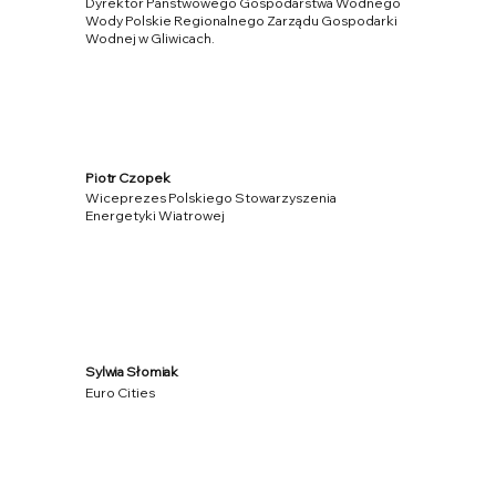
Dyrektor Państwowego Gospodarstwa Wodnego
Wody Polskie Regionalnego Zarządu Gospodarki
Wodnej w Gliwicach.
Piotr Czopek
Wiceprezes Polskiego Stowarzyszenia
Energetyki Wiatrowej
Sylwia Słomiak
Euro Cities