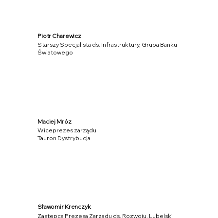
Piotr Charewicz
Starszy Specjalista ds. Infrastruktury, Grupa Banku
Światowego
Maciej Mróz
Wiceprezes zarządu
Tauron Dystrybucja
Sławomir Krenczyk
Zastępca Prezesa Zarządu ds. Rozwoju, Lubelski