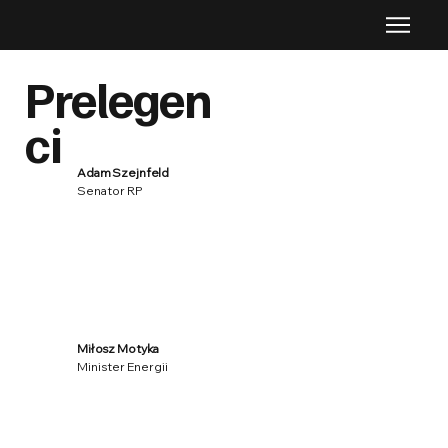
Prelegen
ci
Adam Szejnfeld
Senator RP
Miłosz Motyka
Minister Ene
rgii