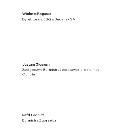
Wioletta Roguska
Dyrektor ds. ESG w Budimex SA
Justyna Glusman
Zastępczyni Burmistrza warszawskiej dzielnicy
Ochota
Rafał Gronicz
Burmistrz Zgorzelca