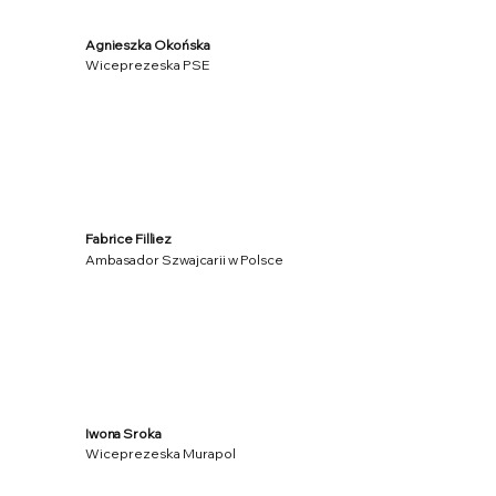
Agnieszka Okońska
Wiceprezeska PSE
Fabrice Filliez
Ambasador Szwajcarii w Polsce
Iwona Sroka
Wiceprezeska Murapol