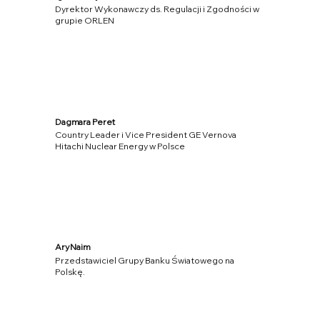
Dyrektor Wykonawczy ds. Regulacji i Zgodności w
grupie ORLEN
Dagmara Peret
Country Leader i Vice President GE Vernova
Hitachi Nuclear Energy w Polsce
Ary Naim
Przedstawiciel Grupy Banku Światowego na
Polskę.