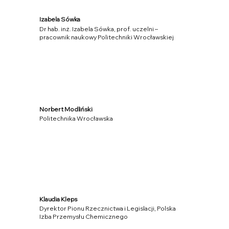
Izabela Sówka
Dr hab. inż. Izabela Sówka, prof. uczelni –
pracownik naukowy Politechniki Wrocławskiej
Norbert Modliński
Politechnika Wrocławska
Klaudia Kleps
Dyrektor Pionu Rzecznictwa i Legislacji, Polska
Izba Przemysłu Chemicznego