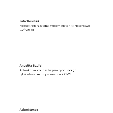
Rafał Rosiński
Podsekretarz Stanu, Wiceminister, Ministerstwo
Cyfryzacji
Angelika Szufel
Adwokatka, counsel w praktyce Energe
tyki i Infrastruktury w kancelarii CMS
Adam Kampa